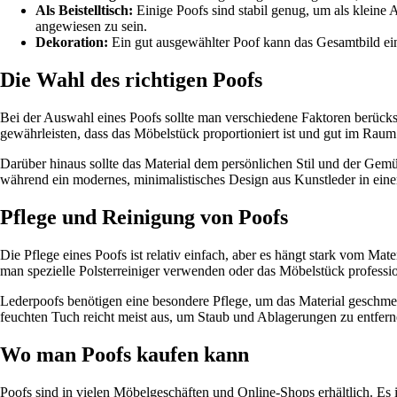
Als Beistelltisch:
Einige Poofs sind stabil genug, um als klein
angewiesen zu sein.
Dekoration:
Ein gut ausgewählter Poof kann das Gesamtbild ei
Die Wahl des richtigen Poofs
Bei der Auswahl eines Poofs sollte man verschiedene Faktoren berücksi
gewährleisten, dass das Möbelstück proportioniert ist und gut im Raum
Darüber hinaus sollte das Material dem persönlichen Stil und der Ge
während ein modernes, minimalistisches Design aus Kunstleder in einem
Pflege und Reinigung von Poofs
Die Pflege eines Poofs ist relativ einfach, aber es hängt stark vom Ma
man spezielle Polsterreiniger verwenden oder das Möbelstück profession
Lederpoofs benötigen eine besondere Pflege, um das Material geschme
feuchten Tuch reicht meist aus, um Staub und Ablagerungen zu entfern
Wo man Poofs kaufen kann
Poofs sind in vielen Möbelgeschäften und Online-Shops erhältlich. Es i