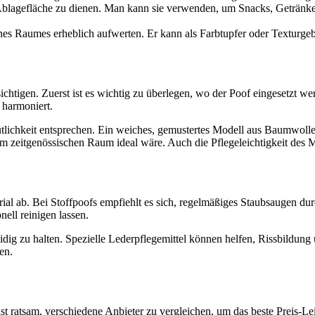
e Ablagefläche zu dienen. Man kann sie verwenden, um Snacks, Getränk
nes Raumes erheblich aufwerten. Er kann als Farbtupfer oder Texturg
chtigen. Zuerst ist es wichtig zu überlegen, wo der Poof eingesetzt w
 harmoniert.
mütlichkeit entsprechen. Ein weiches, gemustertes Modell aus Baumwol
 zeitgenössischen Raum ideal wäre. Auch die Pflegeleichtigkeit des Mat
terial ab. Bei Stoffpoofs empfiehlt es sich, regelmäßiges Staubsaugen 
ell reinigen lassen.
idig zu halten. Spezielle Lederpflegemittel können helfen, Rissbildu
en.
st ratsam, verschiedene Anbieter zu vergleichen, um das beste Preis-Le