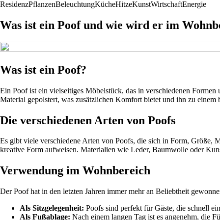
Residenz
Pflanzen
Beleuchtung
Küche
Hitze
Kunst
Wirtschaft
Energie
Was ist ein Poof und wie wird er im Wohn
Was ist ein Poof?
Ein Poof ist ein vielseitiges Möbelstück, das in verschiedenen Formen 
Material gepolstert, was zusätzlichen Komfort bietet und ihn zu ein
Die verschiedenen Arten von Poofs
Es gibt viele verschiedene Arten von Poofs, die sich in Form, Größe,
kreative Form aufweisen. Materialien wie Leder, Baumwolle oder Kunstl
Verwendung im Wohnbereich
Der Poof hat in den letzten Jahren immer mehr an Beliebtheit gewonne
Als Sitzgelegenheit:
Poofs sind perfekt für Gäste, die schnell 
Als Fußablage:
Nach einem langen Tag ist es angenehm, die Füße