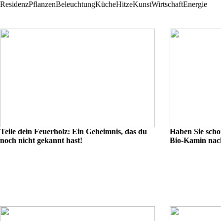
Residenz
Pflanzen
Beleuchtung
Küche
Hitze
Kunst
Wirtschaft
Energie
Teile dein Feuerholz: Ein Geheimnis, das du
Haben Sie scho
noch nicht gekannt hast!
Bio-Kamin nac