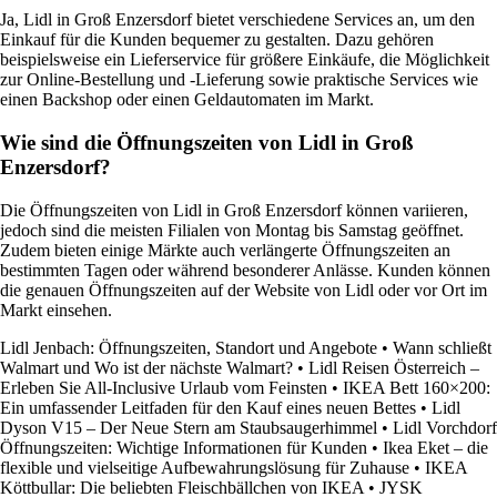
Ja, Lidl in Groß Enzersdorf bietet verschiedene Services an, um den
Einkauf für die Kunden bequemer zu gestalten. Dazu gehören
beispielsweise ein Lieferservice für größere Einkäufe, die Möglichkeit
zur Online-Bestellung und -Lieferung sowie praktische Services wie
einen Backshop oder einen Geldautomaten im Markt.
Wie sind die Öffnungszeiten von Lidl in Groß
Enzersdorf?
Die Öffnungszeiten von Lidl in Groß Enzersdorf können variieren,
jedoch sind die meisten Filialen von Montag bis Samstag geöffnet.
Zudem bieten einige Märkte auch verlängerte Öffnungszeiten an
bestimmten Tagen oder während besonderer Anlässe. Kunden können
die genauen Öffnungszeiten auf der Website von Lidl oder vor Ort im
Markt einsehen.
Lidl Jenbach: Öffnungszeiten, Standort und Angebote
•
Wann schließt
Walmart und Wo ist der nächste Walmart?
•
Lidl Reisen Österreich –
Erleben Sie All-Inclusive Urlaub vom Feinsten
•
IKEA Bett 160×200:
Ein umfassender Leitfaden für den Kauf eines neuen Bettes
•
Lidl
Dyson V15 – Der Neue Stern am Staubsaugerhimmel
•
Lidl Vorchdorf
Öffnungszeiten: Wichtige Informationen für Kunden
•
Ikea Eket – die
flexible und vielseitige Aufbewahrungslösung für Zuhause
•
IKEA
Köttbullar: Die beliebten Fleischbällchen von IKEA
•
JYSK