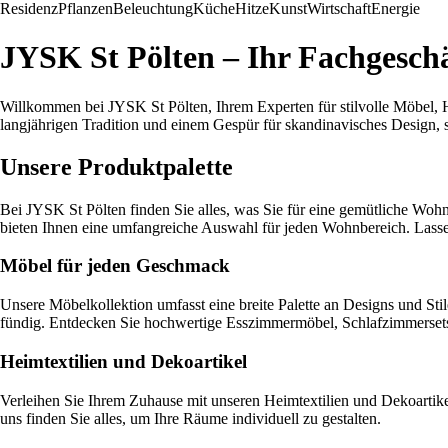
Residenz
Pflanzen
Beleuchtung
Küche
Hitze
Kunst
Wirtschaft
Energie
JYSK St Pölten – Ihr Fachgesch
Willkommen bei JYSK St Pölten, Ihrem Experten für stilvolle Möbel, H
langjährigen Tradition und einem Gespür für skandinavisches Design, si
Unsere Produktpalette
Bei JYSK St Pölten finden Sie alles, was Sie für eine gemütliche Wo
bieten Ihnen eine umfangreiche Auswahl für jeden Wohnbereich. Lassen
Möbel für jeden Geschmack
Unsere Möbelkollektion umfasst eine breite Palette an Designs und St
fündig. Entdecken Sie hochwertige Esszimmermöbel, Schlafzimmerset
Heimtextilien und Dekoartikel
Verleihen Sie Ihrem Zuhause mit unseren Heimtextilien und Dekoartike
uns finden Sie alles, um Ihre Räume individuell zu gestalten.