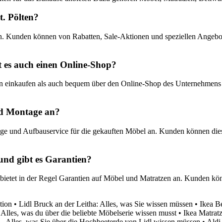
t. Pölten?
. Kunden können von Rabatten, Sale-Aktionen und speziellen Angeboten
 es auch einen Online-Shop?
en einkaufen als auch bequem über den Online-Shop des Unternehmens 
und Montage an?
ntage und Aufbauservice für die gekauften Möbel an. Kunden können d
 und gibt es Garantien?
 bietet in der Regel Garantien auf Möbel und Matratzen an. Kunden kön
tion
•
Lidl Bruck an der Leitha: Alles, was Sie wissen müssen
•
Ikea B
 Alles, was du über die beliebte Möbelserie wissen musst
•
Ikea Matrat
– Alles, was Sie über die Hochbeeterde von Lidl wissen müssen
•
Aldi