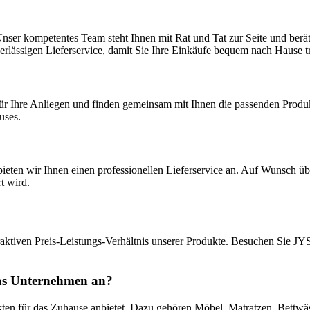
nser kompetentes Team steht Ihnen mit Rat und Tat zur Seite und berä
rlässigen Lieferservice, damit Sie Ihre Einkäufe bequem nach Hause t
für Ihre Anliegen und finden gemeinsam mit Ihnen die passenden Produ
uses.
 bieten wir Ihnen einen professionellen Lieferservice an. Auf Wunsch 
t wird.
raktiven Preis-Leistungs-Verhältnis unserer Produkte. Besuchen Sie JY
das Unternehmen an?
kten für das Zuhause anbietet. Dazu gehören Möbel, Matratzen, Bettwäs