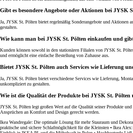
Gibt es besondere Angebote oder Aktionen bei JYSK S
Ja, JYSK St. Pölten bietet regelmäßig Sonderangebote und Aktionen an
gestalten.
Wie kann man bei JYSK St. Pölten einkaufen und gibt
Kunden können sowohl in den stationären Filialen von JYSK St. Pölt
und ermöglicht eine einfache Bestellung von Zuhause aus.
Bietet JYSK St. Pölten auch Services wie Lieferung 
Ja, JYSK St. Pölten bietet verschiedene Services wie Lieferung, Mo
unkompliziert zu gestalten.
Wie ist die Qualität der Produkte bei JYSK St. Pölten
JYSK St. Pölten legt großen Wert auf die Qualität seiner Produkte und
Ansprüchen an Komfort und Design gerecht werden.
Ikea Wandregale: Die optimale Lösung für mehr Stauraum und Dekora
praktische und sichere Schlafmöglichkeit für die Kleinsten
•
Ikea Alex:
Einblick in IKEA PL und die Möbelwelt in Polen
•
Hochbeeterde Lidl 