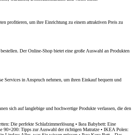
 profitieren, um ihre Einrichtung zu einem attraktiven Preis zu
bestellen. Der Online-Shop bietet eine große Auswahl an Produkten
iese Services in Anspruch nehmen, um ihren Einkauf bequem und
nen sich auf langlebige und hochwertige Produkte verlassen, die den
etten: Die perfekte Schlafzimmerlösung
•
Ikea Babybett: Eine
ze 90×200: Tipps zur Auswahl der richtigen Matratze
•
IKEA Polen:
 in Lindau: Alles, was Sie wissen müssen
•
Ikea Kura Bett – Das