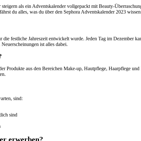
er steigern als ein Adventskalender vollgepackt mit Beauty-Überrasch
rfährst du alles, was du über den Sephora Adventskalender 2023 wissen
l für die festliche Jahreszeit entwickelt wurde. Jeden Tag im Dezember
 Neuerscheinungen ist alles dabei.
?
nder Produkte aus den Bereichen Make-up, Hautpflege, Haarpflege und
en.
arten, sind:
lich sind
n
der erwerben?